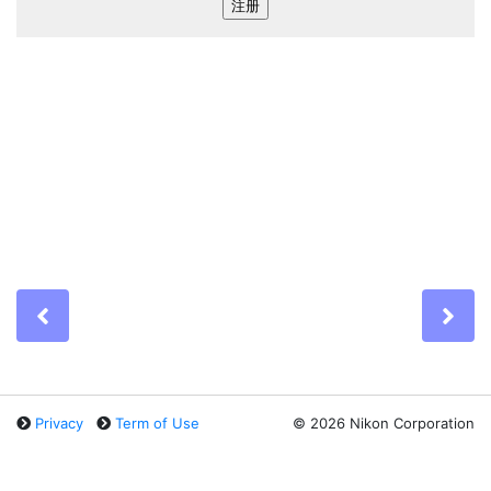
Previous
Ne
Privacy
Term of Use
©
2026 Nikon Corporation