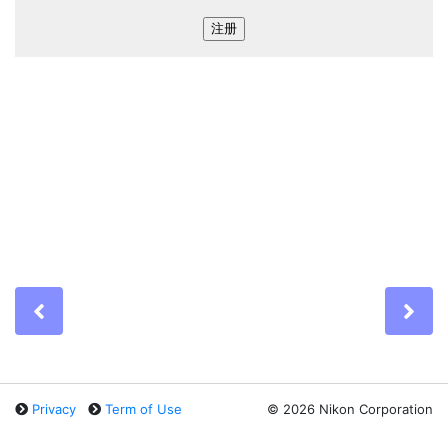
Previous
Ne
Privacy
Term of Use
©
2026 Nikon Corporation