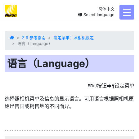
简体中文
toggl
Select language
Z 9 参考指南
设定菜单：照相机设定
语言（Language）
语言（Language）
按钮
设定菜单
G
U
B
选择照相机菜单及信息的
显示语言
。可用语言根据照相机原
始出售国或销售地的不同而异。