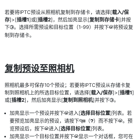
若要将IPTC预设从照相机复制到存储卡，请选择[
载入/保
存
]>[
插槽1
]或[
插槽2
]，然后加亮显示[
复制到存储卡
]并按
下
。选择所需预设和目标位置（1-99）并按下
将预设复
2
J
制到存储卡。
复制预设至照相机
照相机最多可保存10个预设；若要将IPTC预设从存储卡复
制到照相机上的所选目标位置，请选择[
载入/保存
]>[
插槽1
]
或[
插槽2
]，然后加亮显示[
复制到照相机
]并按下
。
2
加亮显示一个预设并按下
进入[
选择目标位置
]列表。若
J
要预览加亮显示的预设，请按下
（
）而不按下
。预
W
Q
J
览预设后，按下
进入[
选择目标位置
]列表。
J
加亮显示一个目标位置并按下
显示一个对话框，您可在
J