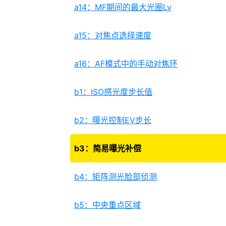
a14：MF期间的最大光圈Lv
a15：对焦点选择速度
a16：AF模式中的手动对焦环
b1：ISO感光度步长值
b2：曝光控制EV步长
b3：简易曝光补偿
b4：矩阵测光脸部侦测
b5：中央重点区域