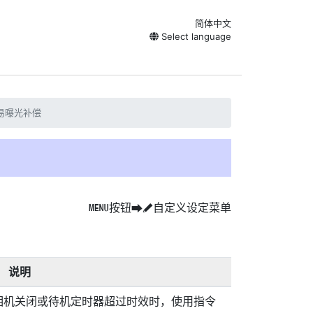
简体中文
Select language
易曝光补偿
按钮
自定义设定菜单
G
U
A
说明
相机关闭或待机定时器超过时效时，使用指令