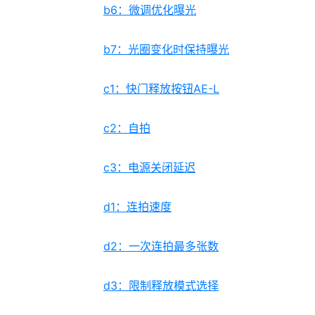
b6：微调优化曝光
b7：光圈变化时保持曝光
c1：快门释放按钮AE-L
c2：自拍
c3：电源关闭延迟
d1：连拍速度
d2：一次连拍最多张数
d3：限制释放模式选择