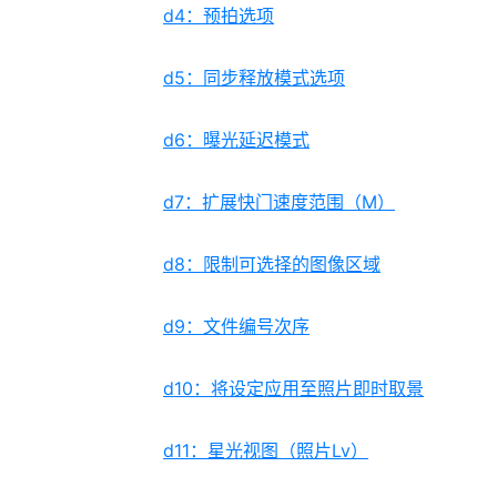
d4：预拍选项
d5：同步释放模式选项
d6：曝光延迟模式
d7：扩展快门速度范围（M）
d8：限制可选择的图像区域
d9：文件编号次序
d10：将设定应用至照片即时取景
d11：星光视图（照片Lv）