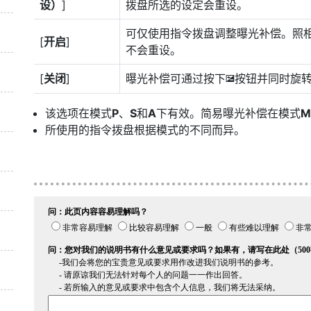
设）
]
拨盘所选的设定会重设。
可仅使用指令拨盘调整曝光补偿。照
[
开启
]
不会重设。
[
关闭
]
曝光补偿可通过按下
按钮并同时旋
E
该选项在模式
P
、
S
和
A
下有效。简易曝光补偿在模式
M
所使用的指令拨盘根据模式的不同而异。