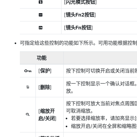
[
闪光模式按钮
]
t
[
镜头Fn2按钮
]
3
[
镜头Fn按钮
]
S
可指定给这些控制的功能如下所示。可用功能根据控
功能
[
保护
]
按下控制可切换开启或关闭当前
g
按一下控制显示一个确认对话框
[
删除
]
O
放。
按下控制可放大当前对焦点周围
可取消缩放。
[
缩放开
p
若要选择缩放率，请加亮显示[
启/关闭
]
缩放开启/关闭在全屏和缩略