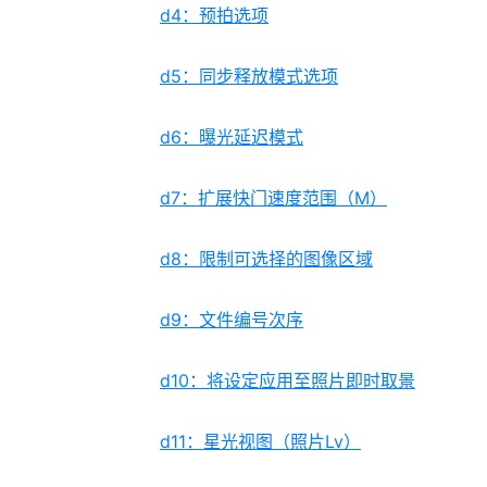
d4：预拍选项
d5：同步释放模式选项
d6：曝光延迟模式
d7：扩展快门速度范围（M）
d8：限制可选择的图像区域
d9：文件编号次序
d10：将设定应用至照片即时取景
d11：星光视图（照片Lv）