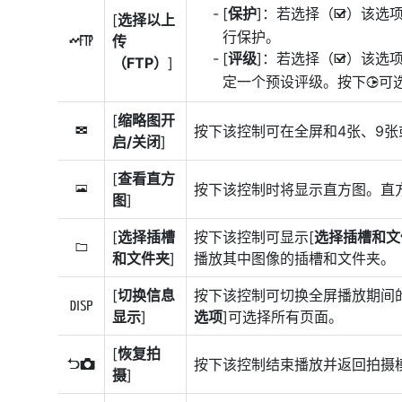
[
保护
]：若选择（
）该选
M
[
选择以上
行保护。
传
N
[
评级
]：若选择（
）该选
M
（FTP）
]
定一个预设评级。按下
可
2
[
缩略图开
按下该控制可在全屏和4张、9张
n
启/关闭
]
[
查看直方
按下该控制时将显示直方图。直
o
图
]
[
选择插槽
按下该控制可显示[
选择插槽和文
u
和文件夹
]
播放其中图像的插槽和文件夹。
[
切换信息
按下该控制可切换全屏播放期间
M
显示
]
选项
]可选择所有页面。
[
恢复拍
按下该控制结束播放并返回拍摄
P
摄
]