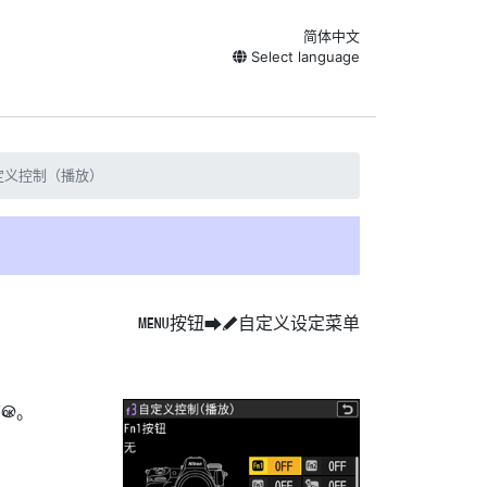
简体中文
Select language
定义控制（播放）
按钮
自定义设定菜单
G
U
A
下
。
J