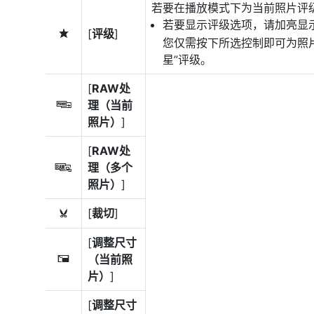
若要在播放模式下为当前照片评
若要显示评级选项，请加亮显示
[
评级
]
c
您仅需按下所选控制即可为照
星”评级。
[
RAW处
理（当前
7
照片）
]
[
RAW处
理（多个
e
照片）
]
[
裁切
]
k
[
调整尺寸
（当前照
8
片）
]
[
调整尺寸