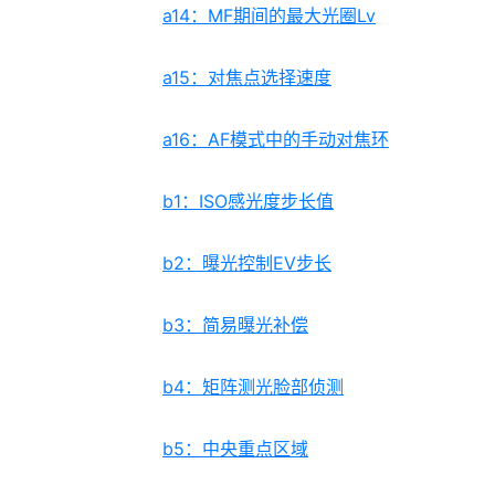
a14：MF期间的最大光圈Lv
a15：对焦点选择速度
a16：AF模式中的手动对焦环
b1：ISO感光度步长值
b2：曝光控制EV步长
b3：简易曝光补偿
b4：矩阵测光脸部侦测
b5：中央重点区域