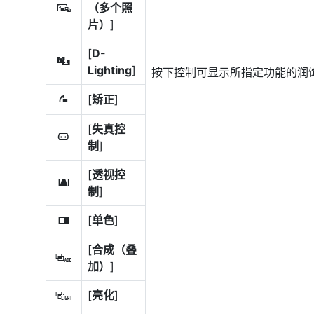
（多个照
f
片）
]
[
D-
i
Lighting
]
按下控制可显示所指定功能的润
[
矫正
]
Z
[
失真控
a
制
]
[
透视控
e
制
]
[
单色
]
l
[
合成（叠
g
加）
]
[
亮化
]
h