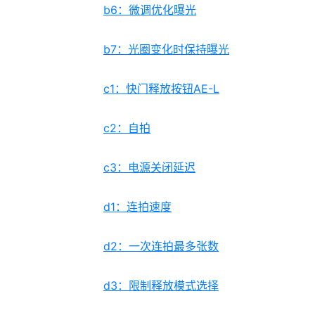
b6：微调优化曝光
b7：光圈变化时保持曝光
c1：快门释放按钮AE-L
c2：自拍
c3：电源关闭延迟
d1：连拍速度
d2：一次连拍最多张数
d3：限制释放模式选择