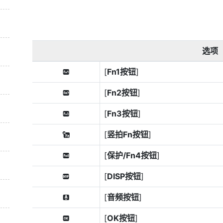
选项
[
Fn1按钮
]
v
[
Fn2按钮
]
x
[
Fn3按钮
]
1
[
竖拍Fn按钮
]
k
[
保护/Fn4按钮
]
a
[
DISP按钮
]
D
[
音频按钮
]
W
[
OK按钮
]
p