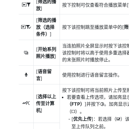
[
筛选的播
按下控制可仅查看符合播放菜单[
l
放
]
[
筛选的播
放（选择
按下该控制跳至播放菜单中的[
筛
N
条件）
]
当连拍照片全屏显示时按下该控
[
开始系列
该控制时将以高于使用多重选择
O
照片播放
]
的末张照片时播放停止。
[
语音留
使用控制进行语音留言操作。
b
言
]
按下该控制可将当前照片上传至照
[
选择以上
若要查看上传选项，请加亮显示
传至计算
K
（FTP）
]并按下
。加亮显示
2
机
]
（
）。
U
[
优先上传
]：若选择（
）
M
至上传队列之前。