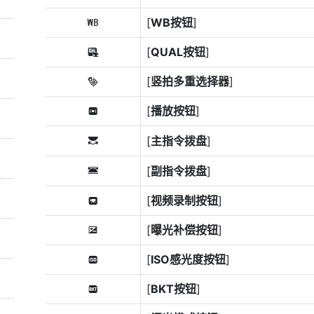
[
WB按钮
]
m
[
QUAL按钮
]
B
[
竖拍多重选择器
]
R
[
播放按钮
]
q
[
主指令拨盘
]
y
[
副指令拨盘
]
3
[
视频录制按钮
]
z
[
曝光补偿按钮
]
E
[
ISO感光度按钮
]
F
[
BKT按钮
]
r