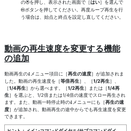
の
を押し、表示された画面で［
はい
］を選んで
1
ボタンを押してください。再度ループ再生を行
J
う場合は、始点と終点を設定し直してください。
動画の再生速度を変更する機能
の追加
動画再生の
メニュー項目に［
再生の速度
］が追加されま
i
した。動画の再生速度を［
等倍再生
］、［
1/2再生
］、
［
1/4再生
］から選べます。［
1/2再生
］または［
1/4再
生
］を選ぶと、1/2倍または1/4倍の速度でスロー再生され
ます。また、動画一時停止時の
メニューにも［
再生の速
i
度
］が追加され、動画再生の途中からでも再生速度を変更
できます。
メインコマンドダイヤル/サブコマンドダイ