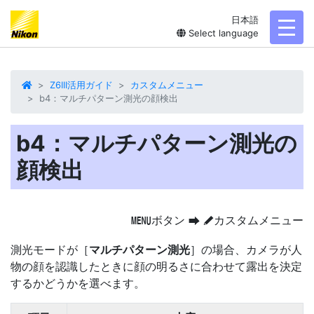
日本語
toggl
Select language
Z6III活用ガイド
カスタムメニュー
b4：マルチパターン測光の顔検出
b4：マルチパターン測光の
顔検出
ボタン
カスタムメニュー
G
U
A
測光モードが［
マルチパターン測光
］の場合、カメラが人
物の顔を認識したときに顔の明るさに合わせて露出を決定
するかどうかを選べます。