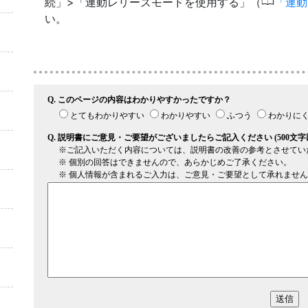
0
続」>「連動レリーズモードを使用する」（
連動
い。