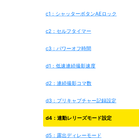
c1：シャッターボタンAEロック
c2：セルフタイマー
c3：パワーオフ時間
d1：低速連続撮影速度
d2：連続撮影コマ数
d3：プリキャプチャー記録設定
d4：連動レリーズモード設定
d5：露出ディレーモード