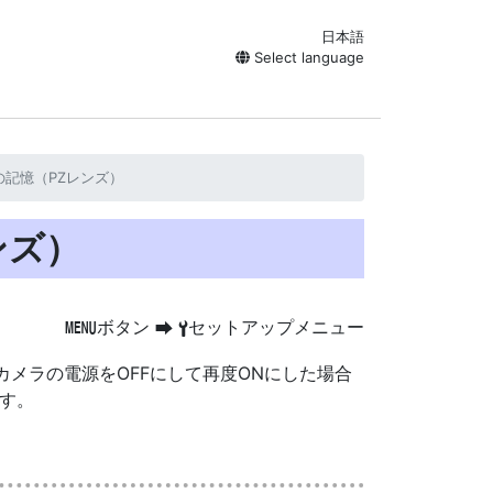
日本語
Select language
の記憶（PZレンズ）
ンズ）
ボタン
セットアップメニュー
G
U
B
メラの電源をOFFにして再度ONにした場合
ます。