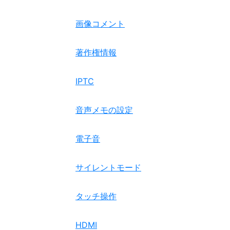
画像コメント
著作権情報
IPTC
音声メモの設定
電子音
サイレントモード
タッチ操作
HDMI