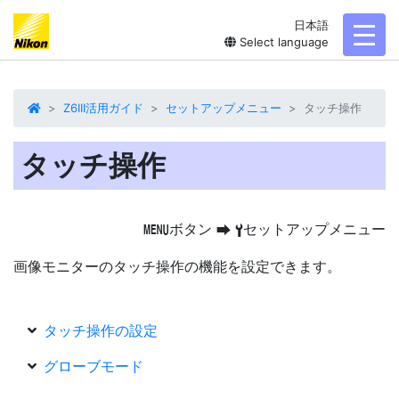
日本語
toggl
Select language
Z6III活用ガイド
セットアップメニュー
タッチ操作
タッチ操作
ボタン
セットアップメニュー
G
U
B
画像モニターのタッチ操作の機能を設定できます。
タッチ操作の設定
グローブモード