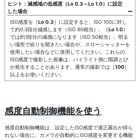
減感域の
低感度
（
Lo
0.3～Lo 1.0）に設定
した場合
ISO感度を［
Lo 0.3
］に設定すると、ISO 100に対し
て約0.3段分減感します（ISO 80相当）。［
Lo 1.0
］
では約1段分の減感になります（ISO 50相当）。明る
い場所で絞りを開きたい場合や、スローシャッターを
使用したい場合などに使用してください。これらの
ISO感度で撮影した画像は、ハイライト側に階調とび
が発生することがあります。通常の撮影では［
100
］
以上をお使いください。
感度自動制御機能
を使う
感度自動制御機能は、設定したISO感度で適正露出が得ら
れない場合に、カメラが自動的にISO感度を変更する機能