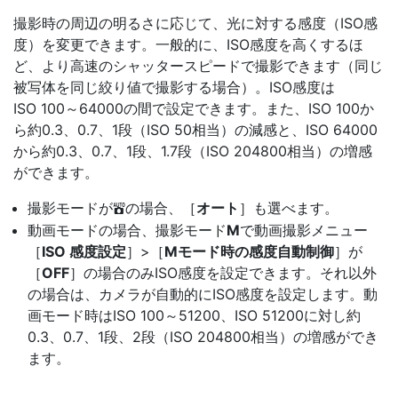
撮影時の周辺の明るさに応じて、光に対する感度（ISO感
度）を変更できます。一般的に、ISO感度を高くするほ
ど、より高速のシャッタースピードで撮影できます（同じ
被写体を同じ絞り値で撮影する場合）。ISO感度は
ISO 100～64000の間で設定できます。また、ISO 100か
ら約0.3、0.7、1段（ISO 50相当）の減感と、ISO 64000
から約0.3、0.7、1段、1.7段（ISO 204800相当）の増感
ができます。
撮影モードが
の場合、［
オート
］も選べます。
b
動画モードの場合、撮影モード
M
で動画撮影メニュー
［
ISO 感度設定
］>［
Mモード時の感度自動制御
］が
［
OFF
］の場合のみISO感度を設定できます。それ以外
の場合は、カメラが自動的にISO感度を設定します。動
画モード時はISO 100～51200、ISO 51200に対し約
0.3、0.7、1段、2段（ISO 204800相当）の増感ができ
ます。