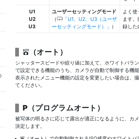
U1
ユーザーセッティングモード
よく使
0
U2
（
U1、U2、U3（ユーザ
ます。
U3
ーセッティングモード）
）
録した
（オート）
b
シャッタースピードや絞り値に加えて、ホワイトバラ
で設定できる機能のうち、カメラが自動で制御する機
の
表示されたメニュー機能の設定を変更したい場合は、
てください。
P
（
プログラムオート
）
被写体の明るさに応じて露出が適正になるように、カ
決定します。
（オート）で自動制御されるISO感度やホワイト
b