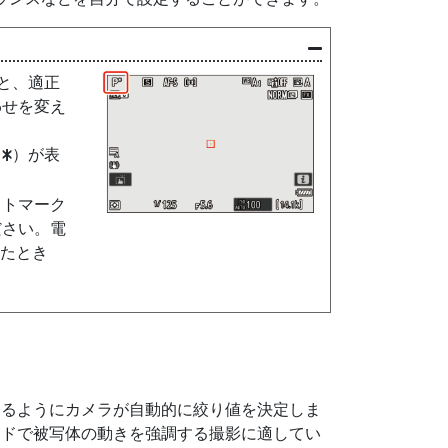
と、適正
わせを変え
（
）が表
U
フトマーク
ださい。電
えたとき
なるようにカメラが自動的に絞り値を決定しま
ードで被写体の動きを強調する撮影に適してい