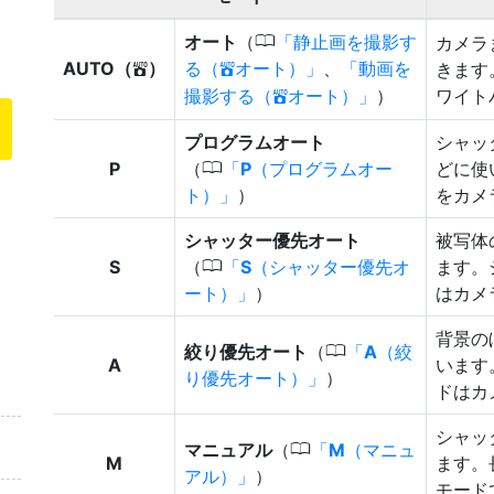
0
オート
（
静止画を撮影す
カメラ
AUTO（
）
る（
オート）
、
動画を
きます
b
b
撮影する（
オート）
）
ワイト
b
プログラムオート
シャッ
0
P
（
P
（プログラムオー
どに使
ト）
）
をカメ
シャッター優先オート
被写体
0
S
（
S
（シャッター優先オ
ます。
ート）
）
はカメ
背景の
0
絞り優先オート
（
A
（絞
A
います
り優先オート）
）
ドはカ
シャッ
0
マニュアル
（
M
（マニュ
M
ます。
アル）
）
モード