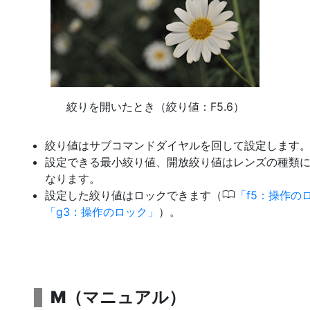
絞りを開いたとき（絞り値：F5.6）
絞り値はサブコマンドダイヤルを回して設定します
設定できる最小絞り値、開放絞り値はレンズの種類
なります。
0
設定した絞り値はロックできます（
f5：操作の
g3：操作のロック
）。
M
（
マニュアル
）