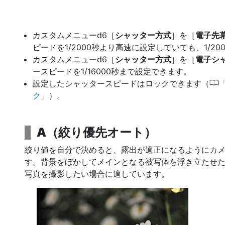
カスタムメニューd6［
シャッター方式
］を［
電子先
ピードを1/2000秒より高速に設定していても、1/2
カスタムメニューd6［
シャッター方式
］を［
電子シ
ースピードを1/16000秒まで設定できます。
0
設定したシャッタースピードはロックできます（
ク
）。
A
（
絞り優先オート
）
絞り値
を自分で決めると、露出が適正になるようにカ
す。背景をぼかしてメインとなる被写体を浮き立たせ
写真を撮影したい場合に適しています。