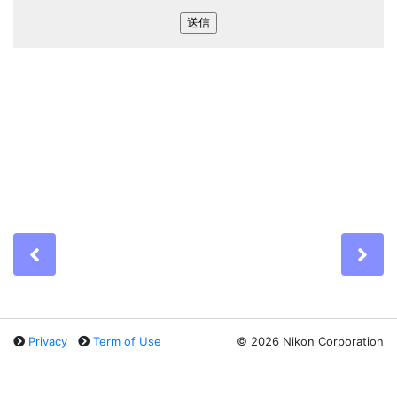
Previous
Ne
Privacy
Term of Use
©
2026 Nikon Corporation