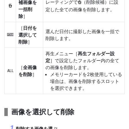
レーティングで
（削除候補）に設
補画像を
d
d
一括削
定した全ての画像を削除します。
除
］
［
日付を
選んだ日付に撮影した画像を一括で
選択して
i
削除します。
削除
］
再生メニュー［
再生フォルダー設
定
］で設定したフォルダー内の全て
［
全画像
の画像を削除します。
R
を削除
］
メモリーカードを2枚使用している
場合は、画像を削除するスロット
を選択できます。
画像を選択して削除
削除する画像を選ぶ