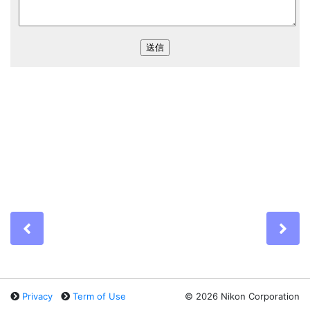
Previous
Ne
Privacy
Term of Use
©
2026 Nikon Corporation