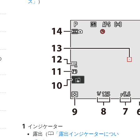
ス
）
の
インジケーター
0
露出（
露出インジケーターについ