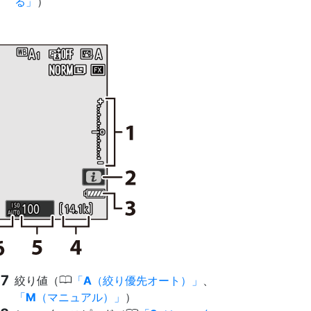
る
）
0
絞り値（
A
（絞り優先オート）
、
M
（マニュアル）
）