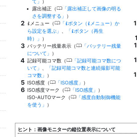
て
）
0
露出補正（
露出補正して画像の明る
さを調整する
）
0
メニュー（
ボタン（
メニュー）か
i
i
i
ら設定を選ぶ
、
ボタン（再生
i
時）
）
0
バッテリー残量表示（
バッテリー残量
について
）
0
記録可能コマ数（
記録可能コマ数につ
いて
、
記録可能コマ数と連続撮影可能
コマ数
）
0
ISO感度（
ISO感度
）
0
ISO感度マーク（
ISO感度
）
0
ISO-AUTOマーク（
感度自動制御機能
を使う
）
画像モニターの縦位置表示について