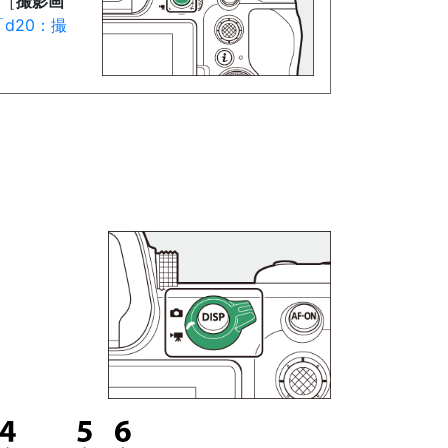
0［
撮影画
d20：撮