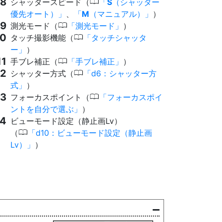
0
シャッタースピード（
S
（シャッター
優先オート）
、
M
（マニュアル）
）
0
測光モード（
測光モード
）
0
タッチ撮影機能（
タッチシャッタ
ー
）
0
手ブレ補正（
手ブレ補正
）
0
シャッター方式（
d6：シャッター方
式
）
0
フォーカスポイント（
フォーカスポイ
ントを自分で選ぶ
）
ビューモード設定（静止画Lv）
0
（
d10：ビューモード設定（静止画
Lv）
）