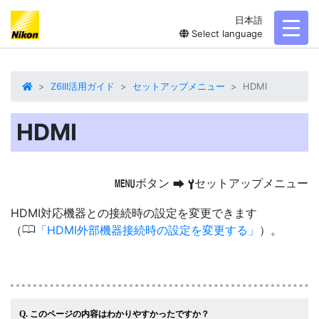
日本語
toggl
Select language
Z6III活用ガイド
セットアップメニュー
HDMI
HDMI
ボタン
セットアップメニュー
G
U
B
HDMI対応機器との接続時の設定を変更できます
0
（
HDMI外部機器接続時の設定を変更する
）。