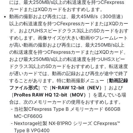
には、最大250MB/s以上の転送速度を持つCFexpress
カードまたはXQDカードをおすすめします。
動画の撮影および再生には、最大45MB/s（300倍速）
以上の転送速度を持つCFexpressカードまたはXQDカー
ド、およびUHSスピードクラス3以上のSDカードをおす
すめします。画像サイズが大きい動画やフレームレート
が高い動画の撮影および再生には、最大250MB/s以上
の転送速度を持つCFexpressカードまたはXQDカード、
および最大250MB/s以上の転送速度を持つUHSスピー
ドクラス3以上のSDカードをおすすめします。転送速度
が遅いカードでは、動画の記録および再生が途中で終了
することがあります。特に動画撮影メニュー［
動画記録
ファイル形式
］で［
N-RAW 12-bit（NEV）
］および
［
ProRes RAW HQ 12-bit（MOV）
］を選んでいる場
合は、次のメモリーカードの使用をおすすめします。
当社製CFexpress Type B メモリーカード 660GB
MC-CF660G
Nextorage社製 NX-B1PRO シリーズ CFexpress™
Type B VPG400