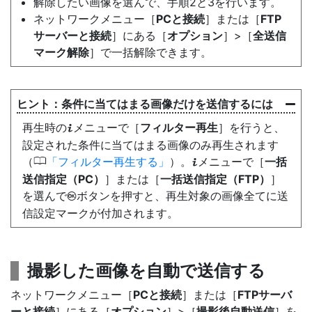
解除したい画像を選んで、手順2と3を行います。
ネットワークメニュー［
PCと接続
］または［
FTP
サーバーと接続
］にある［
オプション
］>［
全送信
マーク解除
］で一括解除できます。
条件に当てはまる画像だけを送信するには
再生時の
メニューで［
フィルター再生
］を行うと、
i
設定された条件に当てはまる画像のみ再生されます
0
（
フィルター再生する
）。
メニューで［
一括
i
送信指定（PC）
］または［
一括送信指定（FTP）
］
を選んで
ボタンを押すと、再生対象の画像全てに送
J
信設定マークが付加されます。
撮影した画像を自動で送信する
ネットワークメニュー［
PCと接続
］または［
FTPサーバ
ーと接続
］にある［
オプション
］>［
撮影後自動送信
］を