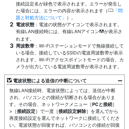
接続設定名が緑色で表示されます。エラーが発生し
0
た場合には、エラーの内容が表示されます（
問
題と対処方法について
）。
電波状態
：電波の状態がアイコンで表示されます。
有線LAN接続時には、有線LANアイコン
が表示さ
d
れます。
周波数帯
：Wi-Fiステーションモードで無線接続して
いる場合、接続しているSSIDの電波周波数帯が表示
されます。Wi-Fiアクセスポイントモードの場合、カ
メラが出力している電波周波数帯が表示されます。
電波状態による送信の中断について
無線LAN接続時、電波状態によっては、送信が中断
され、パソコンとの接続が切断される場合がありま
す。その場合、ネットワークメニュー［
PCと接続
］
>［
接続設定
］で一度［
接続設定解除
］を選んでから
再度接続設定を選んでネットワークに接続してくださ
い。電波状態が回復すれば、パソコンとの接続が回復