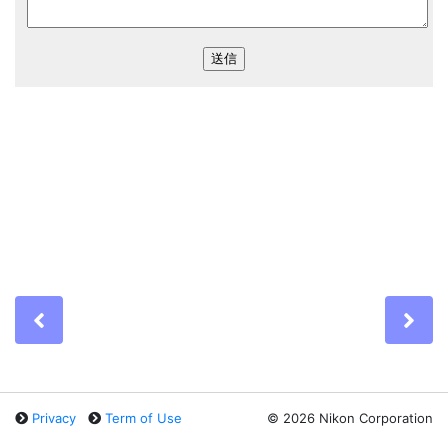
Previous
Ne
Privacy
Term of Use
©
2026 Nikon Corporation