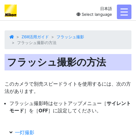
日本語
toggl
Select language
Z6III活用ガイド
フラッシュ撮影
フラッシュ撮影の方法
フラッシュ撮影の方法
このカメラで別売スピードライトを使用するには、次の方
法があります。
フラッシュ撮影
時はセットアップメニュー［
サイレント
モード
］を［
OFF
］に設定してください。
一灯撮影