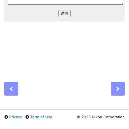
Previous
Ne
Privacy
Term of Use
©
2026 Nikon Corporation