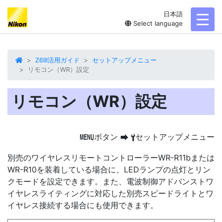
日本語
toggl
Select language
Z6III活用ガイド
セットアップメニュー
リモコン（WR）設定
リモコン（WR）設定
ボタン
セットアップメニュー
G
U
B
別売のワイヤレスリモートコントローラー
WR-R11b
または
WR-R10
を装着している場合に、LEDランプの点灯とリン
クモードを設定できます。また、電波制御アドバンストワ
イヤレスライティングに対応した別売スピードライトとワ
イヤレス接続する場合にも使用できます。