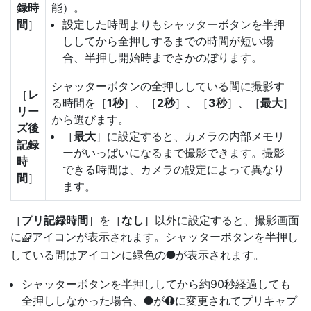
録時
能）。
間
］
設定した時間よりもシャッターボタンを半押
ししてから全押しするまでの時間が短い場
合、半押し開始時までさかのぼります。
シャッターボタンの全押ししている間に撮影す
［
レ
る時間を［
1秒
］、［
2秒
］、［
3秒
］、［
最大
］
リー
から選びます。
ズ後
［
最大
］に設定すると、カメラの内部メモリ
記録
ーがいっぱいになるまで撮影できます。撮影
時
できる時間は、カメラの設定によって異なり
間
］
ます。
［
プリ記録時間
］を［
なし
］以外に設定すると、撮影画面
に
アイコンが表示されます。シャッターボタンを半押し
Y
している間はアイコンに緑色の
が表示されます。
I
シャッターボタンを半押ししてから約90秒経過しても
全押ししなかった場合、
が
に変更されてプリキャプ
C
I