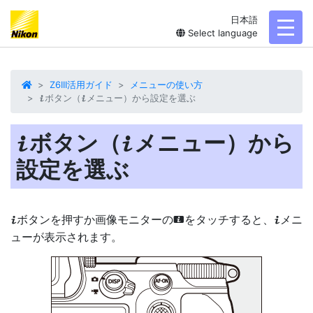
日本語
toggl
Select language
Z6III活用ガイド
メニューの使い方
ボタン（
メニュー）から設定を選ぶ
i
i
ボタン（
メニュー）から
i
i
設定を選ぶ
ボタン
を押すか画像モニターの
をタッチすると、
メニ
i
i
i
ュー
が表示されます。