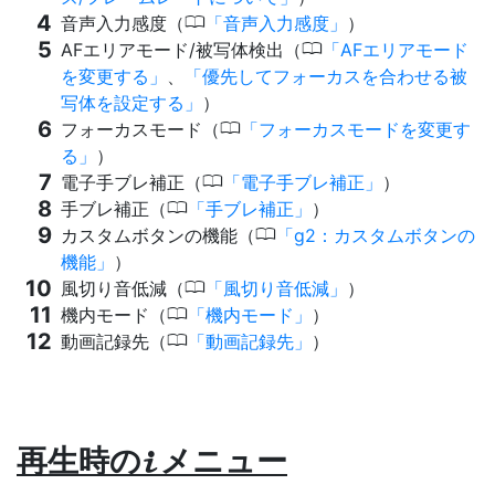
0
音声入力感度（
音声入力感度
）
0
AFエリアモード/被写体検出（
AFエリアモード
を変更する
、
優先してフォーカスを合わせる被
写体を設定する
）
0
フォーカスモード（
フォーカスモードを変更す
る
）
0
電子手ブレ補正（
電子手ブレ補正
）
0
手ブレ補正（
手ブレ補正
）
0
カスタムボタンの機能（
g2：カスタムボタンの
機能
）
0
風切り音低減（
風切り音低減
）
0
機内モード（
機内モード
）
0
動画記録先（
動画記録先
）
再生時の
メニュー
i