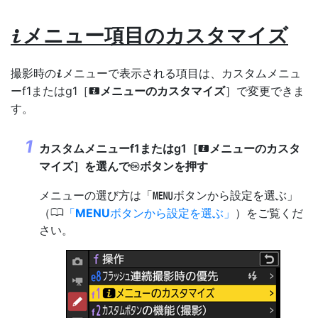
メニュー項目のカスタマイズ
i
撮影時の
メニューで表示される項目は、カスタムメニュ
i
ーf1またはg1［
メニューのカスタマイズ
］で変更できま
i
す。
カスタムメニューf1またはg1［
メニューのカスタ
i
マイズ
］を選んで
ボタンを押す
J
メニューの選び方は「
ボタンから設定を選ぶ」
G
0
（
MENU
ボタンから設定を選ぶ
）をご覧くだ
さい。