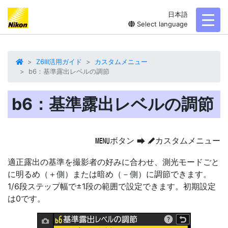
日本語
toggl
Select language
Z6III活用ガイド
カスタムメニュー
b6：基準露出レベルの調節
b6：基準露出レベルの調節
ボタン
カスタムメニュー
G
U
A
適正露出の基準を撮影者の好みに合わせ、測光モードごと
に明るめ（＋側）または暗め（－側）に調節できます。
1/6段ステップ幅で±1段の範囲で設定できます。初期設定
は0です。