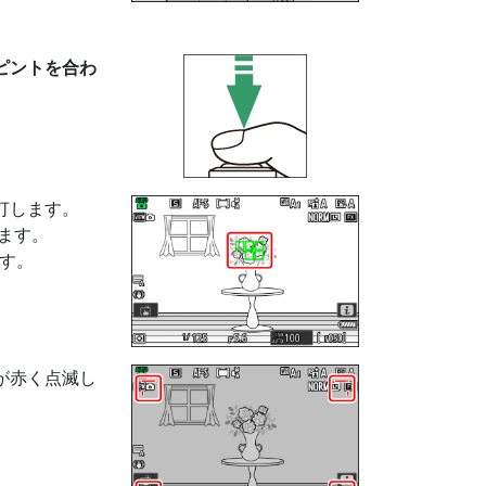
ピントを合わ
灯します。
ます。
す。
が赤く点滅し