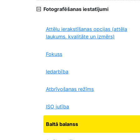
Fotografēšanas iestatījumi
Attēlu ierakstīšanas opcijas (attēla
laukums, kvalitāte un izmērs)
Fokuss
Iedarbība
Atbrīvošanas režīms
ISO jutība
Baltā balanss