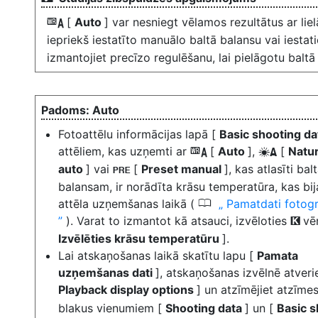
[
Auto
] var nesniegt vēlamos rezultātus ar lie
4
iepriekš iestatīto manuālo baltā balansu vai iestat
izmantojiet precīzo regulēšanu, lai pielāgotu baltā
Auto
Fotoattēlu informācijas lapā [
Basic shooting d
attēliem, kas uzņemti ar
[
Auto
],
[
Natur
4
D
auto
] vai
[
Preset manual
], kas atlasīti bal
L
balansam, ir norādīta krāsu temperatūra, kas bi
0
attēla uzņemšanas laikā (
Pamatdati fotogr
). Varat to izmantot kā atsauci, izvēloties
vē
K
Izvēlēties krāsu temperatūru
].
Lai atskaņošanas laikā skatītu lapu [
Pamata
uzņemšanas dati
], atskaņošanas izvēlnē atverie
Playback display options
] un atzīmējiet atzīme
blakus vienumiem [
Shooting data
] un [
Basic s