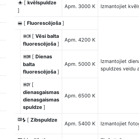
[
kvēlspuldze
J
Apm. 3000 K
Izmantojiet kvē
]
[
Fluorescējoša
]
I
[
Vēsi balta
m
Apm. 4200 K
fluorescējoša
]
[
Dienas
n
Izmantojiet die
Apm. 5000 K
balta
spuldzes veidu 
fluorescējoša
]
[
o
dienasgaismas
Apm. 6500 K
dienasgaismas
spuldze
]
[
Zibspuldze
5
Apm. 5400 K
Izmantojiet foto
]