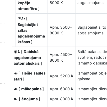
8000 K
apgaismojums.
kopējo
atmosfēru
]
[
k
Saglabājiet
Apm. 3500–
Saglabājiet silt
siltas
8000 K
apgaismojums.
apgaismojuma
krāsas
]
[
Dabiskā
Baltā balanss t
D
Apm. 4500–
avotiem, radot r
apgaismojuma
8000 K
izmanto dabisk
automātiskais
]
[
Tiešie saules
Izmantojiet obje
H
Apm. 5200 K
gaisma.
stari
]
[
mākoņains
]
Apm. 6000 K
Izmantojiet di
G
[
ēnojums
]
Apm. 8000 K
Izmantojiet dien
M