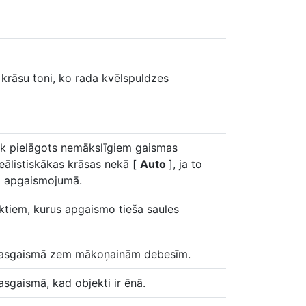
o krāsu toni, ko rada kvēlspuldzes
iek pielāgots nemākslīgiem gaismas
eālistiskākas krāsas nekā [
Auto
], ja to
ā apgaismojumā.
ktiem, kurus apgaismo tieša saules
enasgaismā zem mākoņainām debesīm.
asgaismā, kad objekti ir ēnā.