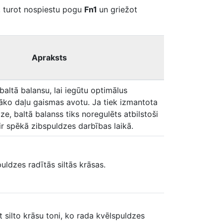
es, turot nospiestu pogu
Fn1
un griežot
Apraksts
altā balansu, lai iegūtu optimālus
elāko daļu gaismas avotu. Ja tiek izmantota
ze, baltā balanss tiks noregulēts atbilstoši
ir spēkā zibspuldzes darbības laikā.
uldzes radītās siltās krāsas.
et silto krāsu toni, ko rada kvēlspuldzes