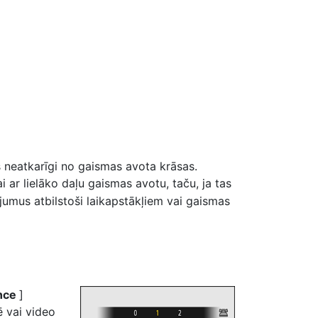
s neatkarīgi no gaismas avota krāsas.
ai ar lielāko daļu gaismas avotu, taču, ja tas
ījumus atbilstoši laikapstākļiem vai gaismas
ance
]
ē vai video