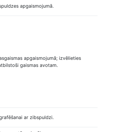
lspuldzes apgaismojumā.
nasgaismas apgaismojumā; izvēlieties
atbilstoši gaismas avotam.
grafēšanai ar zibspuldzi.