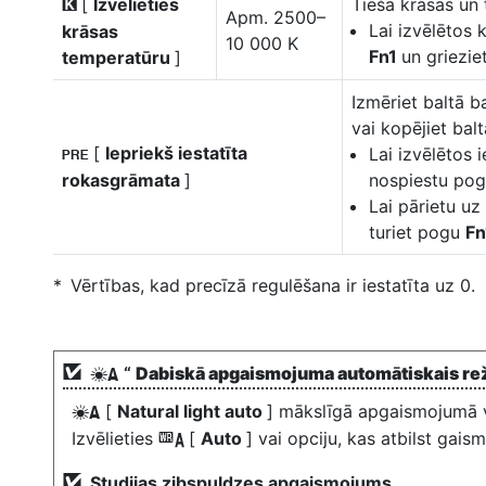
[
Izvēlieties
Tieša krāsas un 
K
Apm. 2500–
Lai izvēlētos 
krāsas
10 000 K
Fn1
un griezi
temperatūru
]
Izmēriet baltā b
vai kopējiet bal
[
Iepriekš iestatīta
Lai izvēlētos i
L
rokasgrāmata
]
nospiestu po
Lai pārietu uz
turiet pogu
F
Vērtības, kad precīzā regulēšana ir iestatīta uz 0.
“
Dabiskā apgaismojuma automātiskais r
D
[
Natural light auto
] mākslīgā apgaismojumā v
D
Izvēlieties
[
Auto
] vai opciju, kas atbilst gai
4
Studijas zibspuldzes apgaismojums