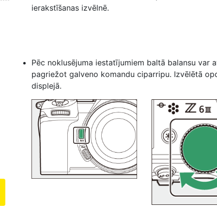
ierakstīšanas izvēlnē.
Pēc noklusējuma iestatījumiem baltā balansu var at
pagriežot galveno komandu ciparripu. Izvēlētā opc
displejā.