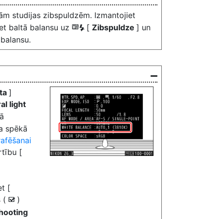
lām studijas zibspuldzēm. Izmantojiet
iet baltā balansu uz
[
Zibspuldze
] un
5
 balansu.
ata
]
al light
tā
ja spēkā
afēšanai
rtību [
t [
s (
)
M
hooting