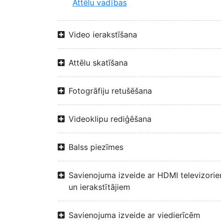
Attēlu vadības
Video ierakstīšana
Attēlu skatīšana
Fotogrāfiju retušēšana
Videoklipu rediģēšana
Balss piezīmes
Savienojuma izveide ar HDMI televizori
un ierakstītājiem
Savienojuma izveide ar viedierīcēm