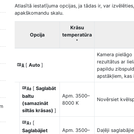
Atlasītā iestatījuma opcijas, ja tādas ir, var izvēlēti
apakškomandu skalu.
Krāsu
Opcija
temperatūra
*
Kamera pielāgo b
rezultātus ar li
[
Auto
]
4
papildu zibspuld
apstākļiem, kas 
[
Saglabāt
i
Apm. 3500–
baltu
Novērsiet kvēlsp
8000 K
(samazināt
em
siltās krāsas)
]
[
j
Apm. 3500–
Daļēji saglabāji
Saglabājiet