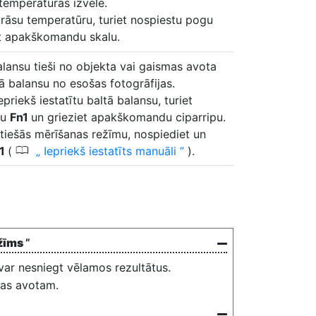
temperatūras izvēle.
krāsu temperatūru, turiet nospiestu pogu
et apakškomandu skalu.
alansu tieši no objekta vai gaismas avota
tā balansu no esošas fotogrāfijas.
epriekš iestatītu baltā balansu, turiet
gu
Fn1
un grieziet apakškomandu ciparripu.
 tiešās mērīšanas režīmu, nospiediet un
0
n1
(
Iepriekš iestatīts manuāli
).
ežīms
”
ar nesniegt vēlamos rezultātus.
smas avotam.