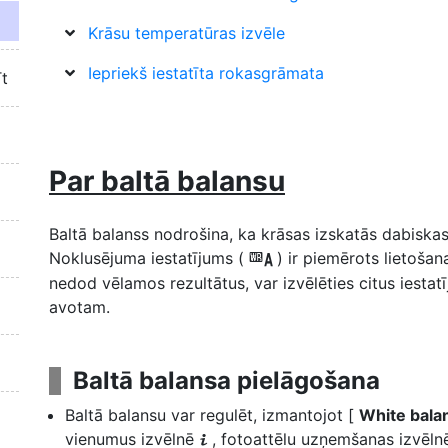
Krāsu temperatūras izvēle
Iepriekš iestatīta rokasgrāmata
īt
Par baltā balansu
Baltā balanss nodrošina, ka krāsas izskatās dabiska
Noklusējuma iestatījums (
) ir piemērots lietošan
4
nedod vēlamos rezultātus, var izvēlēties citus iestat
avotam.
Baltā balansa pielāgošana
Baltā balansu var regulēt, izmantojot [
White bal
vienumus izvēlnē
, fotoattēlu uzņemšanas izvēln
i