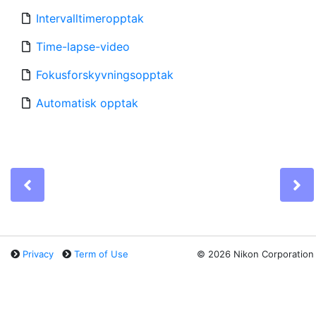
Intervalltimeropptak
Time-lapse-video
Fokusforskyvningsopptak
Automatisk opptak
Previous
N
Privacy
Term of Use
©
2026 Nikon Corporation