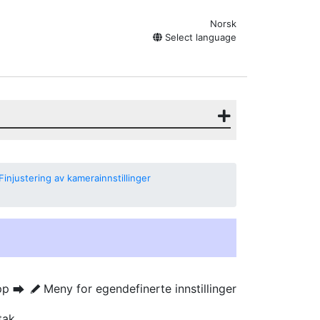
Norsk
Select language
Finjustering av kamerainnstillinger
pp
Meny for egendefinerte innstillinger
U
A
tak.