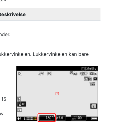
Beskrivelse
nder.
lukkervinkelen. Lukkervinkelen kan bare
 15
av