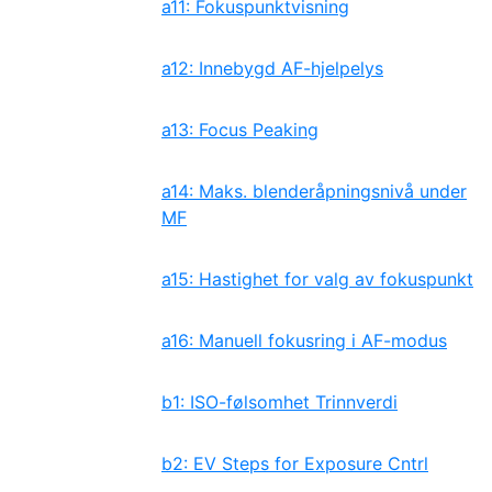
a11: Fokuspunktvisning
a12: Innebygd AF-hjelpelys
a13: Focus Peaking
a14: Maks. blenderåpningsnivå under
MF
a15: Hastighet for valg av fokuspunkt
a16: Manuell fokusring i AF-modus
b1: ISO-følsomhet Trinnverdi
b2: EV Steps for Exposure Cntrl