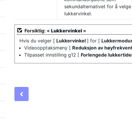
sekundalternativet for å velge
lukkervinkel.
Forsiktig: «
Lukkervinkel
»
Hvis du velger [
Lukkervinkel
] for [
Lukkermodu
Videoopptaksmeny [
Reduksjon av høyfrekven
Tilpasset innstilling g12 [
Forlengede lukkertid
Previous