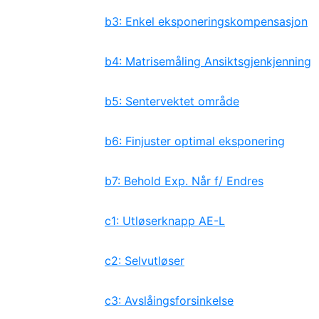
b3: Enkel eksponeringskompensasjon
b4: Matrisemåling Ansiktsgjenkjenning
b5: Sentervektet område
b6: Finjuster optimal eksponering
b7: Behold Exp. Når f/ Endres
c1: Utløserknapp AE-L
c2: Selvutløser
c3: Avslåingsforsinkelse