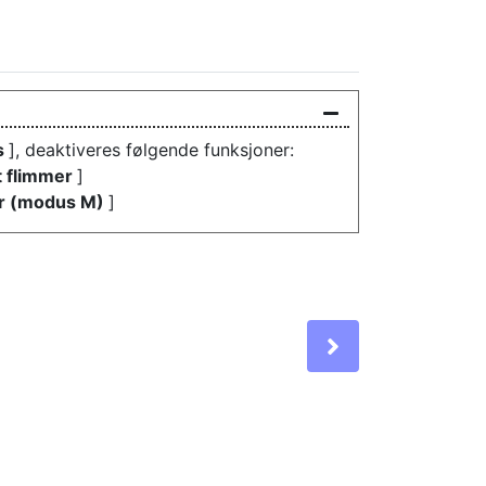
s
], deaktiveres følgende funksjoner:
t flimmer
]
er (modus M)
]
Next