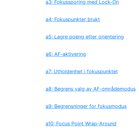
a3: Fokussporing med Lock-On
a4: Fokuspunkter brukt
a5: Lagre poeng etter orientering
a6: AF-aktivering
a7: Utholdenhet i fokuspunktet
a8: Begrens valg av AF-områdemodus
a9: Begrensninger for fokusmodus
a10: Focus Point Wrap-Around