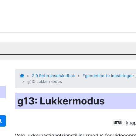
Z 9 Referansehåndbok
Egendefinerte innstillinger: 
g13: Lukkermodus
g13: Lukkermodus
-kna
G
Velg lukkerhastighetsinnstillingsmodus for videoopp