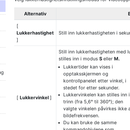
Alternativ
[
Lukkerhastighet
Still inn lukkerhastigheten i seku
]
Still inn lukkerhastigheten med 
stilles inn i modus
S
eller
M.
Lukkertider kan vises i
ng
opptaksskjermen og
kontrollpanelet etter vinkel, i
stedet for etter sekunder.
Lukkervinkelen kan stilles inn i
[
Lukkervinkel
]
trinn (fra 5,6° til 360°); den
valgte vinkelen påvirkes ikke 
bildefrekvensen.
Du kan bruke de samme
kommandohjulene som