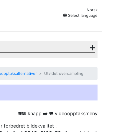
Norsk
Select language
opptaksalternativer
Utvidet oversampling
knapp
videoopptaksmeny
G
U
1
r forbedret bildekvalitet
.