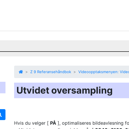
Z 9 Referansehåndbok
Videoopptaksmenyen: Video
Utvidet oversampling
Hvis du velger [
PÅ
], optimaliseres
bildeavlesning fo