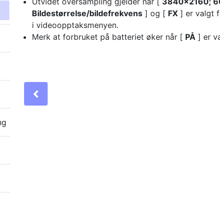
Utvidet oversampling gjelder når [
3840×2160; 6
Bildestørrelse/bildefrekvens
] og [
FX
] er valgt 
i videoopptaksmenyen.
Merk at forbruket på batteriet øker når [
PÅ
] er va
Previous
ng