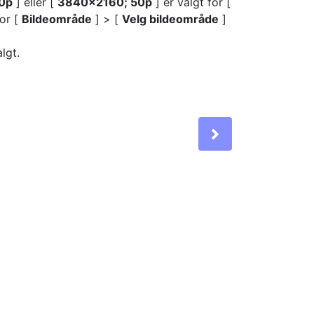
0p
] eller [
3840×2160; 50p
] er valgt for [
for [
Bildeområde
] > [
Velg bildeområde
]
lgt.
Next