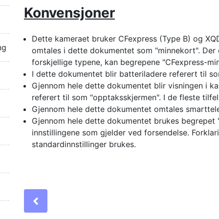
Konvensjoner
Dette kameraet bruker CFexpress (Type B) og XQD
ng
omtales i dette dokumentet som "minnekort". Der 
forskjellige typene, kan begrepene "CFexpress-mi
I dette dokumentet blir batteriladere referert til so
Gjennom hele dette dokumentet blir visningen i 
referert til som "opptaksskjermen". I de fleste tilfe
Gjennom hele dette dokumentet omtales smarttele
Gjennom hele dette dokumentet brukes begrepet "sta
innstillingene som gjelder ved forsendelse. Forkla
standardinnstillinger brukes.
Previous