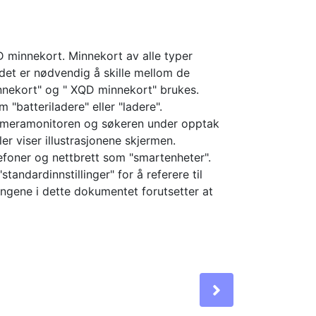
 minnekort. Minnekort av alle typer
det er nødvendig å skille mellom de
nnekort" og " XQD minnekort" brukes.
m "batteriladere" eller "ladere".
kameramonitoren og søkeren under opptak
ller viser illustrasjonene skjermen.
foner og nettbrett som "smartenheter".
ndardinnstillinger" for å referere til
ringene i dette dokumentet forutsetter at
Next