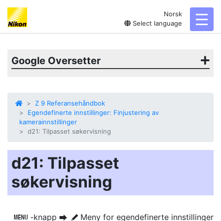
Norsk
toggl
Select language
Google Oversetter
Z 9 Referansehåndbok
Egendefinerte innstillinger: Finjustering av
kamerainnstillinger
d21: Tilpasset søkervisning
d21: Tilpasset
søkervisning
-knapp
Meny for egendefinerte innstillinger
G
U
A