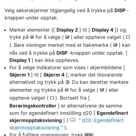
Velg
søkerskjermer
tilgjengelig ved å trykke på
DISP
-
knappen under opptak.
Marker elementer ([
Display 2
] til [
Display 4
]) og
trykk på
for å velge (
) eller oppheve valget (
J
M
U
). Bare visninger merket med et hakemerke (
) kan
M
nås ved å trykke på
DISP
-knappen under opptak. [
Display 1
] kan ikke oppheves.
For å velge indikatorer som vises i skjermbildene [
Skjerm 1
] til [
Skjerm 4
], marker det tilsvarende
alternativet og trykk på
Du kan deretter markere
2
elementer og trykke på
for å velge (
) eller
J
M
oppheve valget (
). Bortsett fra [
U
Berøringskontroller
] er alternativene de samme
som for egendefinert innstilling d20 [
Egendefinert
0
skjermopptaksvisning
] (
d20: Egendefinert
skjermopptaksvisning
).
For å fullføre operasjonen, trykk
G