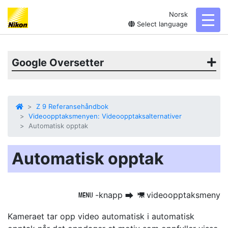
Norsk
toggl
Select language
Google Oversetter
Z 9 Referansehåndbok
Videoopptaksmenyen: Videoopptaksalternativer
Automatisk opptak
Automatisk opptak
-knapp
videoopptaksmeny
G
U
1
Kameraet tar opp video automatisk i automatisk