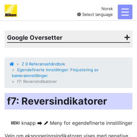
Norsk
toggl
Select language
Google Oversetter
Z 9 Referansehåndbok
Egendefinerte innstillinger: Finjustering av
kamerainnstillinger
f7: Reversindikatorer
f7: Reversindikatorer
knapp
Meny for egendefinerte innstillinger
G
U
A
Velg om
eksponeringsindikatoren
vises med negative