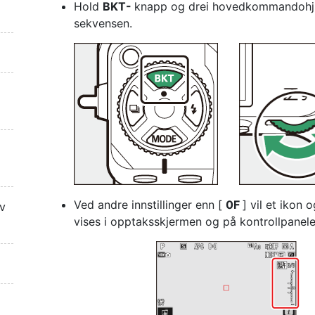
Hold
BKT-
knapp
og drei hovedkommandohjule
sekvensen.
Ved andre innstillinger enn [
0F
] vil et ikon 
av
vises i opptaksskjermen og på kontrollpanele