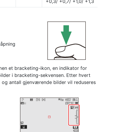
+0,3/ +0,7/ +1,0/ +1,3
råpning
en et bracketing-ikon, en indikator for
ilder i bracketing-sekvensen. Etter hvert
, og antall gjenværende bilder vil reduseres