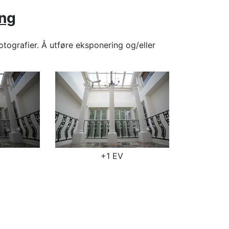
ing
otografier. Å utføre
eksponering og/eller
+1 EV