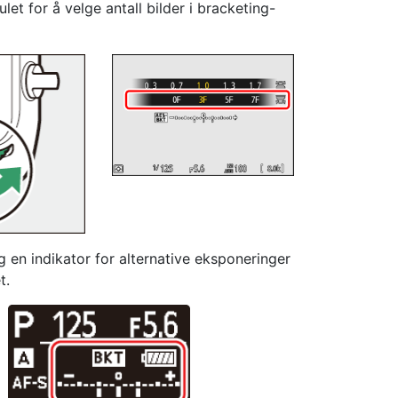
t for å velge antall bilder i bracketing-
og en indikator for alternative eksponeringer
t.