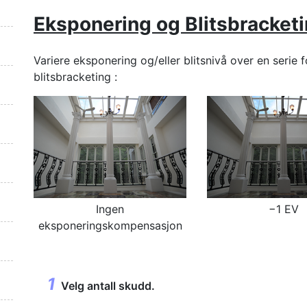
Eksponering
og
Blitsbracket
Variere
eksponering og/eller blitsnivå
over en serie f
blitsbracketing
:
Ingen
−1 EV
eksponeringskompensasjon
Velg antall skudd.