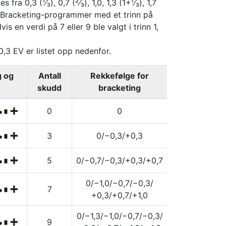
 fra 0,3 (¹⁄₃), 0,7 (²⁄₃), 1,0, 1,3 (1+¹⁄₃), 1,7
EV. Bracketing-programmer med et trinn på
is en verdi på 7 eller 9 ble valgt i trinn 1,
3 EV er listet opp nedenfor.
g og
Antall
Rekkefølge for
skudd
bracketing
0
0
3
0/−0,3/+0,3
5
0/−0,7/−0,3/+0,3/+0,7
0/−1,0/−0,7/−0,3/
7
+0,3/+0,7/+1,0
0/−1,3/−1,0/−0,7/−0,3/
9