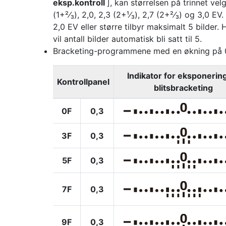
eksp.kontroll
], kan størrelsen på trinnet velges
(1+²⁄₃), 2,0, 2,3 (2+¹⁄₃), 2,7 (2+²⁄₃) og 3,0 
2,0 EV eller større tilbyr maksimalt 5 bilder. Hv
vil antall bilder automatisk bli satt til 5.
Bracketing-programmene med en økning på 0,
Indikator for eksponerin
Kontrollpanel
blitsbracketing
0F
0,3
3F
0,3
5F
0,3
7F
0,3
9F
0,3