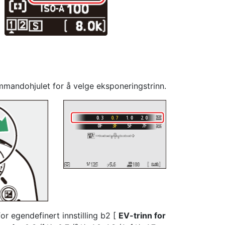
mandohjulet for å velge eksponeringstrinn.
for egendefinert innstilling b2 [
EV-trinn for