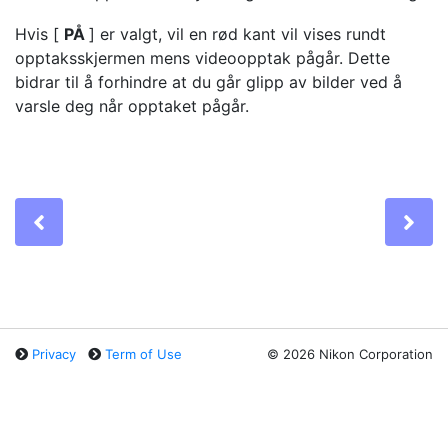
Hvis [
PÅ
] er valgt, vil en
rød kant
vil vises rundt
opptaksskjermen mens videoopptak pågår. Dette
bidrar til å forhindre at du går glipp av bilder ved å
varsle deg når opptaket pågår.
Previous
Ne
Privacy
Term of Use
©
2026 Nikon Corporation