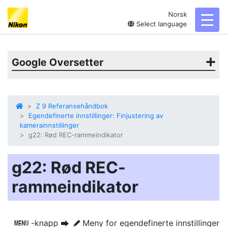
Norsk
toggl
Select language
Google Oversetter
Z 9 Referansehåndbok
Egendefinerte innstillinger: Finjustering av
kamerainnstillinger
g22: Rød REC-rammeindikator
g22: Rød REC-
rammeindikator
-knapp
Meny for egendefinerte innstillinger
G
U
A