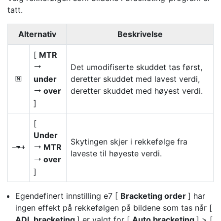
tatt.
Alternativ
Beskrivelse
[
MTR
Det umodifiserte skuddet tas først,
V
under
deretter skuddet med lavest verdi,
H
over
deretter skuddet med høyest verdi.
V
]
[
Under
Skytingen skjer i rekkefølge fra
MTR
I
V
laveste til høyeste verdi.
over
V
]
Egendefinert innstilling e7 [
Bracketing order
] har
ingen effekt på rekkefølgen på bildene som tas når [
ADL bracketing
] er valgt for [
Auto bracketing
] > [