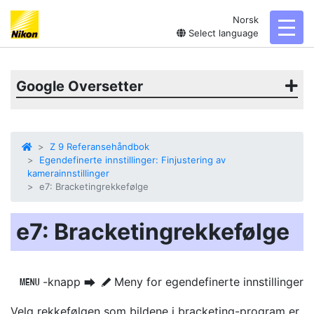
Norsk
toggl
Select language
Google Oversetter
Z 9 Referansehåndbok
Egendefinerte innstillinger: Finjustering av
kamerainnstillinger
e7: Bracketingrekkefølge
e7: Bracketingrekkefølge
-knapp
Meny for egendefinerte innstillinger
G
U
A
Velg rekkefølgen som bildene i
bracketing-program
er