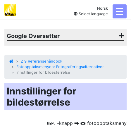
Norsk
toggl
Select language
Google Oversetter
Z 9 Referansehåndbok
Fotoopptaksmenyen: Fotograferingsalternativer
Innstillinger for bildestørrelse
Innstillinger for
bildestørrelse
-knapp
fotoopptaksmeny
G
U
C