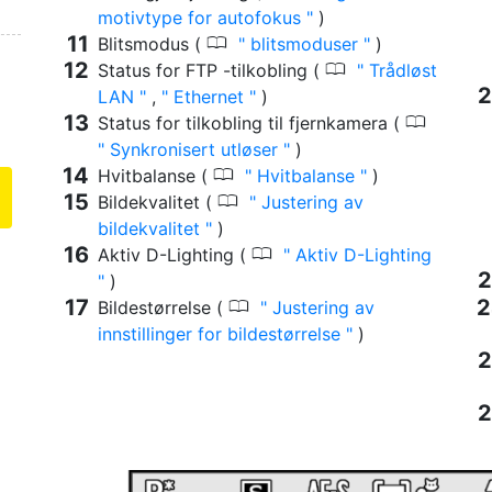
motivtype for autofokus
)
0
Blitsmodus (
blitsmoduser
)
0
Status for FTP -tilkobling (
Trådløst
LAN
,
Ethernet
)
0
Status for tilkobling til fjernkamera (
Synkronisert utløser
)
0
Hvitbalanse (
Hvitbalanse
)
0
Bildekvalitet (
Justering av
bildekvalitet
)
0
Aktiv D-Lighting (
Aktiv D-Lighting
)
0
Bildestørrelse (
Justering av
innstillinger for bildestørrelse
)