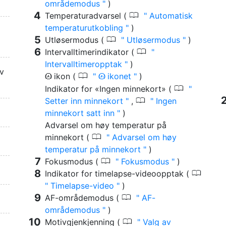
områdemodus
)
0
Temperaturadvarsel (
Automatisk
temperaturutkobling
)
0
Utløsermodus (
Utløsermodus
)
0
Intervalltimerindikator (
Intervalltimeropptak
)
av
0
ikon (
ikonet
)
t
t
0
Indikator for «Ingen minnekort» (
0
Setter inn minnekort
,
Ingen
minnekort satt inn
)
Advarsel om høy temperatur på
0
minnekort (
Advarsel om høy
temperatur på minnekort
)
0
Fokusmodus (
Fokusmodus
)
0
Indikator for timelapse-videoopptak (
Timelapse-video
)
0
AF-områdemodus (
AF-
områdemodus
)
0
Motivgjenkjenning (
Valg av