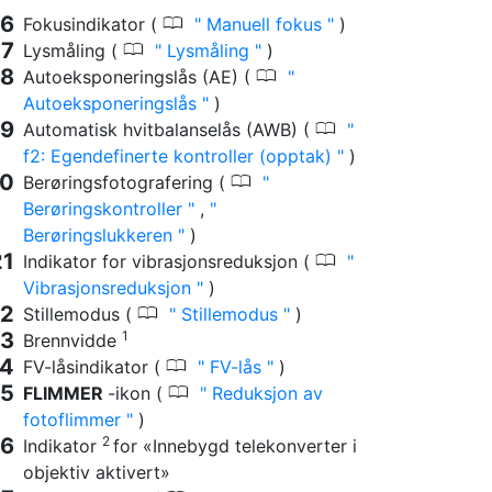
0
Fokusindikator (
Manuell fokus
)
0
Lysmåling (
Lysmåling
)
0
Autoeksponeringslås (AE) (
Autoeksponeringslås
)
0
Automatisk hvitbalanselås (AWB) (
f2: Egendefinerte kontroller (opptak)
)
0
Berøringsfotografering (
Berøringskontroller
,
Berøringslukkeren
)
0
Indikator for vibrasjonsreduksjon (
Vibrasjonsreduksjon
)
0
Stillemodus (
Stillemodus
)
1
Brennvidde
0
FV-låsindikator (
FV-lås
)
0
FLIMMER
-ikon (
Reduksjon av
fotoflimmer
)
2
Indikator
for «Innebygd telekonverter i
objektiv aktivert»