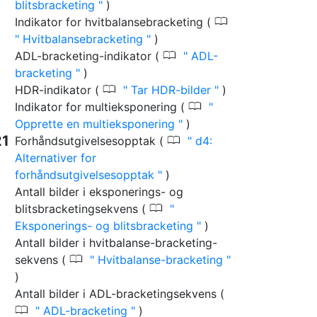
blitsbracketing
)
0
Indikator for hvitbalansebracketing (
Hvitbalansebracketing
)
0
ADL-bracketing-indikator (
ADL-
bracketing
)
0
HDR-indikator (
Tar HDR-bilder
)
0
Indikator for multieksponering (
Opprette en multieksponering
)
0
Forhåndsutgivelsesopptak (
d4:
Alternativer for
forhåndsutgivelsesopptak
)
Antall bilder i eksponerings- og
0
blitsbracketingsekvens (
Eksponerings- og blitsbracketing
)
Antall bilder i hvitbalanse-bracketing-
0
sekvens (
Hvitbalanse-bracketing
)
Antall bilder i ADL-bracketingsekvens (
0
ADL-bracketing
)