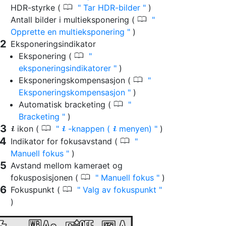
0
HDR-styrke (
Tar HDR-bilder
)
0
Antall bilder i multieksponering (
Opprette en multieksponering
)
Eksponeringsindikator
0
Eksponering (
eksponeringsindikatorer
)
0
Eksponeringskompensasjon (
Eksponeringskompensasjon
)
0
Automatisk bracketing (
Bracketing
)
0
ikon (
-knappen (
menyen)
)
i
i
i
0
Indikator for fokusavstand (
Manuell fokus
)
Avstand mellom kameraet og
0
fokusposisjonen (
Manuell fokus
)
0
Fokuspunkt (
Valg av fokuspunkt
)