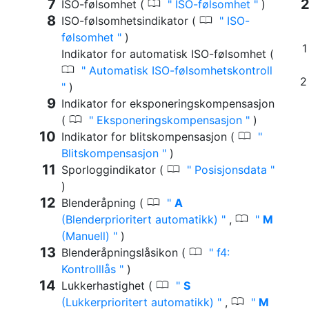
0
ISO-følsomhet (
ISO-følsomhet
)
0
ISO-følsomhetsindikator (
ISO-
følsomhet
)
Indikator for automatisk ISO-følsomhet (
0
Automatisk ISO-følsomhetskontroll
)
Indikator for eksponeringskompensasjon
0
(
Eksponeringskompensasjon
)
0
Indikator for blitskompensasjon (
Blitskompensasjon
)
0
Sporloggindikator (
Posisjonsdata
)
0
Blenderåpning (
A
0
(Blenderprioritert automatikk)
,
M
(Manuell)
)
0
Blenderåpningslåsikon (
f4:
Kontrolllås
)
0
Lukkerhastighet (
S
0
(Lukkerprioritert automatikk)
,
M