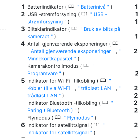
0
Batteriindikator (
Batterinivå
)
0
USB -strømforsyning (
USB -
strømforsyning
)
0
Blitsklarindikator (
Bruk av blits på
kameraet
)
0
Antall gjenværende eksponeringer (
Antall gjenværende eksponeringer
,
Minnekortkapasitet
)
0
Kamerakontrollmodus (
Programvare
)
0
Indikator for Wi-Fi -tilkobling (
Kobler til via Wi-Fi
,
trådløst LAN
,
trådløst LAN
)
0
Indikator Bluetooth -tilkobling (
Paring ( Bluetooth )
)
0
Flymodus (
Flymodus
)
0
Indikator for satellittsignal (
Indikator for satellittsignal
)