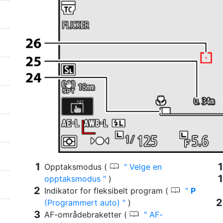
0
Opptaksmodus (
Velge en
opptaksmodus
)
0
Indikator for fleksibelt program (
P
(Programmert auto)
)
0
AF-områdebraketter (
AF-