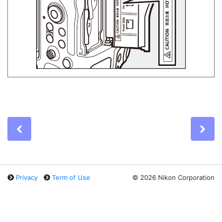
Previous
Ne
Privacy
Term of Use
©
2026 Nikon Corporation