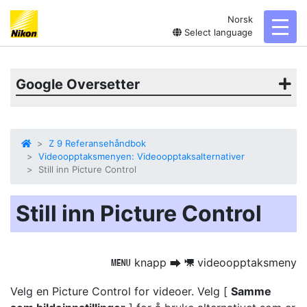
Norsk
toggl
Select language
Google Oversetter
Z 9 Referansehåndbok
Videoopptaksmenyen: Videoopptaksalternativer
Still inn Picture Control
Still inn Picture Control
knapp
videoopptaksmeny
G
U
1
Velg en Picture Control for videoer. Velg [
Samme