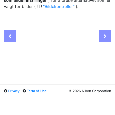
som bildeinnstillinger
] for å bruke alternativet som er
0
valgt for bilder (
Bildekontroller
).
Previous
Ne
Privacy
Term of Use
©
2026 Nikon Corporation