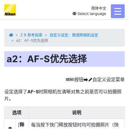
简体中文
toggl
Select language
Z 9 参考指南
自定义设定：微调照相机设定
a2：AF-S优先选择
a2：AF-S优先选择
按钮
自定义设定菜单
G
U
A
设定选择了
AF-S
时照相机在清晰对焦之前是否可以拍摄照
片。
选项
说明
[
释
每当按下快门释放按钮时均可拍摄照片（快
G