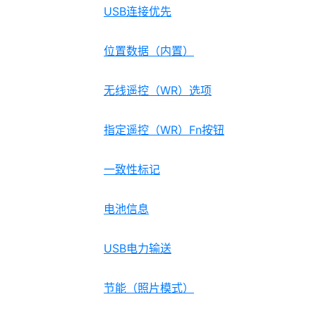
USB连接优先
位置数据（内置）
无线遥控（WR）选项
指定遥控（WR）Fn按钮
一致性标记
电池信息
USB电力输送
节能（照片模式）