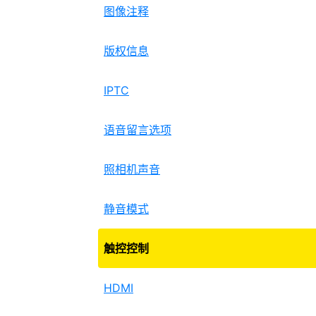
图像注释
版权信息
IPTC
语音留言选项
照相机声音
静音模式
触控控制
HDMI