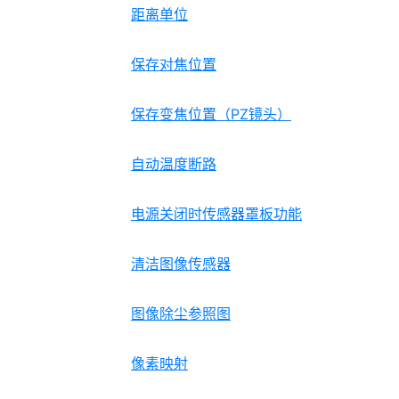
距离单位
保存对焦位置
保存变焦位置（PZ镜头）
自动温度断路
电源关闭时传感器罩板功能
清洁图像传感器
图像除尘参照图
像素映射