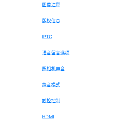
图像注释
版权信息
IPTC
语音留言选项
照相机声音
静音模式
触控控制
HDMI