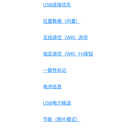
USB连接优先
位置数据（内置）
无线遥控（WR）选项
指定遥控（WR）Fn按钮
一致性标记
电池信息
USB电力输送
节能（照片模式）