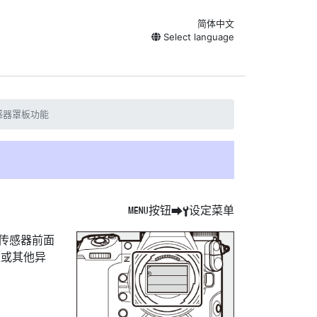
简体中文
Select language
感器罩板功能
按钮
设定菜单
G
U
B
传感器前面
尘或其他异