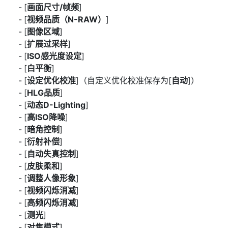
[
画面尺寸/帧频
]
[
视频品质（N-RAW）
]
[
图像区域
]
[
扩展过采样
]
[
ISO感光度设定
]
[
白平衡
]
[
设定优化校准
]（自定义优化校准保存为[
自动
]）
[
HLG品质
]
[
动态D-Lighting
]
[
高ISO降噪
]
[
暗角控制
]
[
衍射补偿
]
[
自动失真控制
]
[
皮肤柔和
]
[
调整人像形象
]
[
视频闪烁消减
]
[
高频闪烁消减
]
[
测光
]
[
对焦模式
]