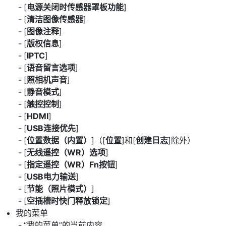
[
电源关闭时传感器罩板功能
]
[
清洁图像传感器
]
[
图像注释
]
[
版权信息
]
[
IPTC
]
[
语音留言选项
]
[
照相机声音
]
[
静音模式
]
[
触控控制
]
[
HDMI
]
[
USB连接优先
]
[
位置数据（内置）
]（[
位置
]和[
创建日志
]除外）
[
无线遥控（WR）选项
]
[
指定遥控（WR）Fn按钮
]
[
USB电力输送
]
[
节能（照片模式）
]
[
空插槽时快门释放锁定
]
我的菜单
“我的菜单”的当前内容