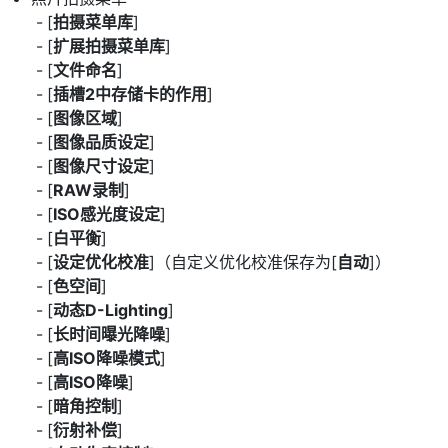
[
拍摄菜单库
]
[
扩展拍摄菜单库
]
[
文件命名
]
[
插槽2中存储卡的作用
]
[
图像区域
]
[
图像品质设定
]
[
图像尺寸设定
]
[
RAW录制
]
[
ISO感光度设定
]
[
白平衡
]
[
设定优化校准
]（自定义优化校准保存为[
自动
]）
[
色空间
]
[
动态D-Lighting
]
[
长时间曝光降噪
]
[
高ISO降噪模式
]
[
高ISO降噪
]
[
暗角控制
]
[
衍射补偿
]