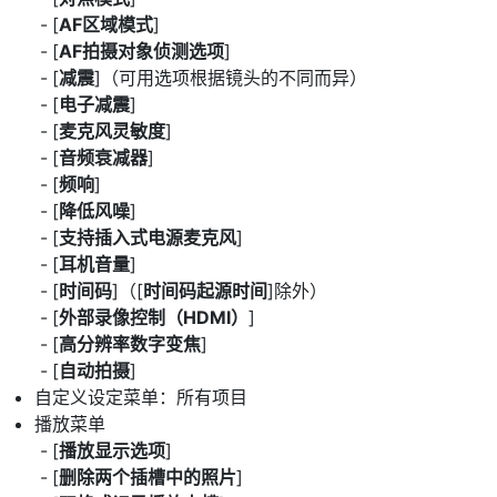
[
AF区域模式
]
[
AF拍摄对象侦测选项
]
[
减震
]（可用选项根据镜头的不同而异）
[
电子减震
]
[
麦克风灵敏度
]
[
音频衰减器
]
[
频响
]
[
降低风噪
]
[
支持插入式电源麦克风
]
[
耳机音量
]
[
时间码
]（[
时间码起源时间
]除外）
[
外部录像控制（HDMI）
]
[
高分辨率数字变焦
]
[
自动拍摄
]
自定义设定菜单：所有项目
播放菜单
[
播放显示选项
]
[
删除两个插槽中的照片
]