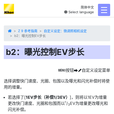
简体中文
toggl
Select language
Z 9 参考指南
自定义设定：微调照相机设定
b2：曝光控制EV步长
b2：曝光控制EV步长
按钮
自定义设定菜单
G
U
A
选择
调整快门速度、光圈、包围以及曝光和闪光补偿时将使
用的增量。
若选择了[
1EV步长（补偿1/3EV）
]，则将以1EV为增量
1
更改快门速度、光圈和包围而以
/
EV为增量更改曝光和
3
闪光补偿。