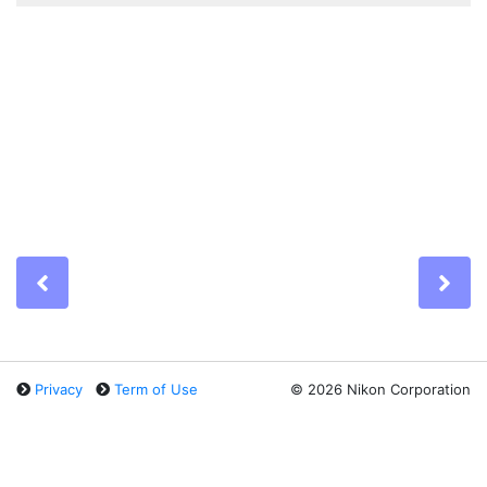
Previous
Ne
Privacy
Term of Use
©
2026 Nikon Corporation