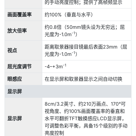
的手动亮度控制；提供了高帧频显示
画面覆盖率
约100%（垂直与水平）
约0.8倍（50mm镜头设为无穷远；屈
放大倍率
-1
光度为-1.0m
）
距离取景器接目镜最后表面23mm（屈
视点
-1
光度为-1.0m
）
-1
屈光度调节
-4–+3m
眼感应
在显示屏和取景器显示之间自动切换
显示屏
8cm/3.2英寸、约210万画点、170°可
视角度、约100%画面覆盖率的垂直和
显示屏
水平可翻折TFT触摸感应LCD显示屏，
可调整色彩平衡，具备15个级别的手动
亮度控制