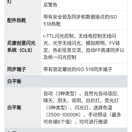
灯
足警告
带有安全锁及同步和数据接点的ISO
配件热靴
518热靴
i-TTL闪光控制、无线电控制无线闪
尼康创意闪光
光、光学无线闪光、模拟照明、FV锁
系统（CLS）
定、色彩信息交流、自动FP高速同步以
及统一闪光控制
同步端子
带有锁定螺纹的ISO 519同步端子
白平衡
自动（3种类型）、自然光自动适应、
晴天、阴天、背阴、白炽灯、荧光灯
白平衡
（3种类型）、闪光灯、选择色温
（2500-10000K）、手动预设（最多
可存储6个值），均可进行微调