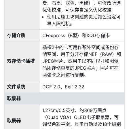
炭、石墨、双色、黑碳）；可修改所选
优化校准；可保存自定义优化校准
使用尼康工坊创建的灵活颜色设定可
导入照相机。
存储介质
CFexpress（B型）和XQD存储卡
插槽2中的卡可用作额外空间或备份存
储空间，用于分开存储NEF（RAW）和
双存储卡插槽
JPEG照片，或用于以不同尺寸和图像
品质存储重复的JPEG照片；照片可在
两张卡之间进行复制。
文件系统
DCF 2.0、Exif 2.32
取景器
1.27cm/0.5英寸、约369万画点
（Quad VGA）OLED电子取景器，可
取景器
调整色彩平衡，具备自动以及18个级别