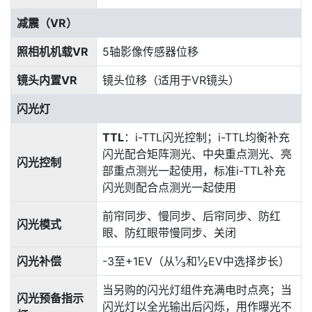
减震（VR）
照相机机载VR
5轴影像传感器位移
镜头内置VR
镜头位移（适用于VR镜头）
闪光灯
TTL
：i-TTL闪光控制；i-TTL均衡补充
闪光配合矩阵测光、中央重点测光、亮
闪光控制
部重点测光一起使用，标准i-TTL补充
闪光则配合点测光一起使用
前帘同步、慢同步、后帘同步、防红
闪光模式
眼、防红眼带慢同步、关闭
闪光补偿
-3至+1EV（从¹⁄₃和¹⁄₂EV中选择步长）
当另购的闪光灯组件充满电时点亮；当
闪光预备指示
闪光灯以全光输出后闪烁，用作曝光不