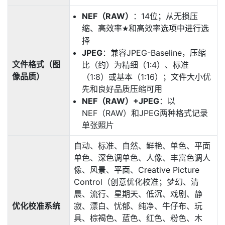
NEF（RAW）
：14位；从无损压
缩、高效率
和高效率选项中进行选
m
择
JPEG
：兼容JPEG-Baseline，压缩
文件格式（图
比（约）为精细（1:4）、标准
像品质）
（1:8）或基本（1:16）；文件大小优
先和良好品质压缩可用
NEF（RAW）+JPEG
：以
NEF（RAW）和JPEG两种格式记录
单张照片
自动、标准、自然、鲜艳、单色、平面
单色、深色调单色、人像、丰富色调人
像、风景、平面、Creative Picture
Control（创意优化校准；梦幻、清
晨、流行、星期天、低沉、戏剧、静
优化校准系统
寂、漂白、忧郁、纯净、牛仔布、玩
具、棕褐色、蓝色、红色、粉色、木