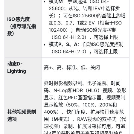
模式M
：手动选择（ISO 64-
25600；从¹⁄₆、¹⁄₃和1EV中选择步
长）；可在ISO 25600的基础上约增
ISO感光度
加0.3、0.7、1或2 EV（相当于ISO
（推荐曝光指
102400）；自动ISO感光度控制
数）
（ISO 64-Hi 2.0），可选择上限
模式P、S、A
：自动ISO感光度控制
（ISO 64-Hi 2.0），可选择上限
动态D-
高+、高、标准、低、关闭
Lighting
延时摄影视频录制、电子减震、时间
码、N-Log和HDR（HLG）视频、波形
显示、红色REC画面指示器、视频录制
显示缩放（50%、100%、200%和
其他视频录制
400%）、快门角度、扩展快门速度范
选项
围（
M
模式）、RAW视频的双格式（代
理视频）录制、扩展过采样可用，可通
过
菜单获取的用于查看视频录制信息
i