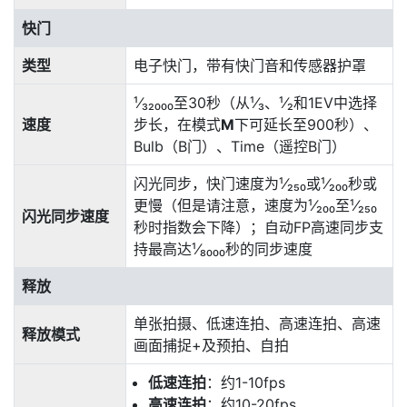
快门
类型
电子快门，带有快门音和传感器护罩
¹⁄₃₂₀₀₀至30秒（从¹⁄₃、¹⁄₂和1EV中选择
速度
步长，在模式
M
下可延长至900秒）、
Bulb（B门）、Time（遥控B门）
闪光同步，快门速度为¹⁄₂₅₀或¹⁄₂₀₀秒或
更慢（但是请注意，速度为
¹⁄₂₀₀
至¹⁄₂₅₀
闪光同步速度
秒时指数会下降）；自动FP高速同步支
持最高达¹⁄₈₀₀₀秒的同步速度
释放
单张拍摄、低速连拍、高速连拍、高速
释放模式
画面捕捉+及预拍、自拍
低速连拍
：约1-10fps
高速连拍
：约10-20fps