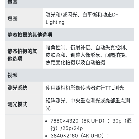
包围
曝光和/或闪光、白平衡和动态D-
包围
Lighting
静态拍摄的其他选项
暗角控制、衍射补偿、自动失真控制、
静态拍摄的其
皮肤柔和、调整人像形象、间隔拍摄、
他选项
焦距变化拍摄以及自动拍摄
视频
测光系统
使用照相机影像传感器进行TTL测光
矩阵测光、中央重点测光或亮部重点测
测光模式
光
7680×4320（8K UHD）：30p（逐
行）/25p/24p
3840×2160（4K UHD）：