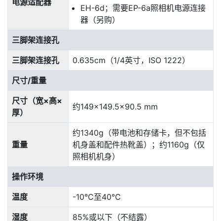
电源适配器
EH-6d；需要EP-6a照相机电源连接
器（另购）
三脚架连接孔
三脚架连接孔
0.635cm（1/4英寸，ISO 1222）
尺寸/重量
尺寸（宽×高×
约149×149.5×90.5 mm
厚）
约1340g（带电池和存储卡，但不包括
重量
机身盖和配件热靴盖）；约1160g（仅
照相机机身）
操作环境
温度
-10℃至40℃
湿度
85%或以下（不结露）