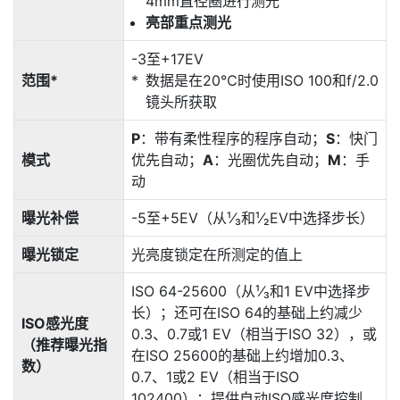
4mm直径圈进行测光
亮部重点测光
-3至+17EV
范围*
数据是在20℃时使用ISO 100和f/2.0
镜头所获取
P
：带有柔性程序的程序自动；
S
：快门
模式
优先自动；
A
：光圈优先自动；
M
：手
动
曝光补偿
-5至+5EV（从¹⁄₃和¹⁄₂EV中选择步长）
曝光锁定
光亮度锁定在所测定的值上
ISO 64-25600（从¹⁄₃和1 EV中选择步
长）；还可在ISO 64的基础上约减少
ISO感光度
0.3、0.7或1 EV（相当于ISO 32），或
（推荐曝光指
在ISO 25600的基础上约增加0.3、
数）
0.7、1或2 EV（相当于ISO
102400）；提供自动ISO感光度控制