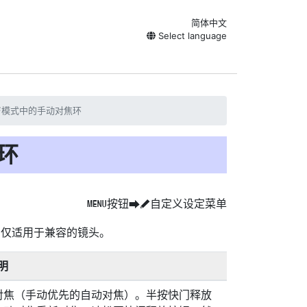
简体中文
Select language
AF模式中的手动对焦环
环
按钮
自定义设定菜单
G
U
A
。仅适用于兼容的镜头。
明
对焦（手动优先的自动对焦）。半按快门释放