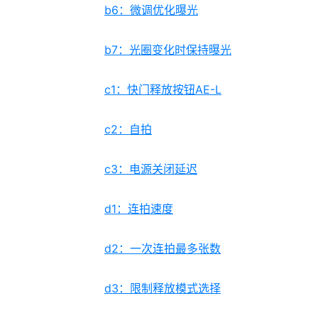
b6：微调优化曝光
b7：光圈变化时保持曝光
c1：快门释放按钮AE-L
c2：自拍
c3：电源关闭延迟
d1：连拍速度
d2：一次连拍最多张数
d3：限制释放模式选择