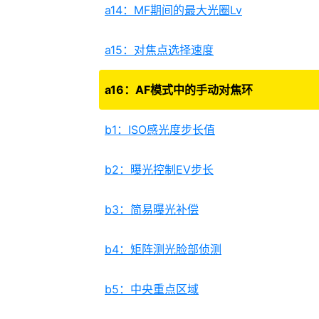
a14：MF期间的最大光圈Lv
a15：对焦点选择速度
a16：AF模式中的手动对焦环
b1：ISO感光度步长值
b2：曝光控制EV步长
b3：简易曝光补偿
b4：矩阵测光脸部侦测
b5：中央重点区域