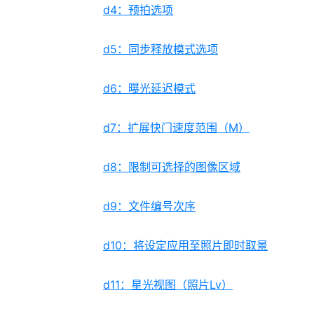
d4：预拍选项
d5：同步释放模式选项
d6：曝光延迟模式
d7：扩展快门速度范围（M）
d8：限制可选择的图像区域
d9：文件编号次序
d10：将设定应用至照片即时取景
d11：星光视图（照片Lv）