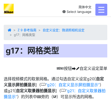
简体中文
toggl
Select language
Z 9 参考指南
自定义设定：微调照相机设定
g17：网格类型
g17：网格类型
按钮
自定义设定菜单
G
U
A
选择
视频模式的取景网格。通过勾选自定义设定g20[
自定
0
义显示屏拍摄显示
]（
g20：自定义显示屏拍摄显示
）
0
或g21[
自定义取景器拍摄显示
]（
g21：自定义取景器拍
摄显示
）的列表中
旁的（
）可显示所选的网格。
b
M