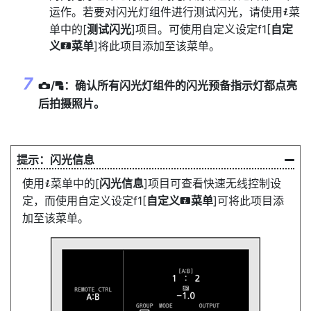
运作。若要对闪光灯组件进行测试闪光，请使用
菜
i
单中的[
测试闪光
]项目。可使用自定义设定f1[
自定
义
菜单
]将此项目添加至该菜单。
i
/
：确认所有闪光灯组件的闪光预备指示灯都点亮
f
C
后拍摄照片。
闪光信息
使用
菜单中的[
闪光信息
]项目可查看快速无线控制设
i
定，而使用自定义设定f1[
自定义
菜单
]可将此项目添
i
加至该菜单。