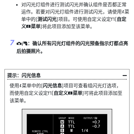
对闪光灯组件进行测试闪光并确认组件是否都正常
运作。若要对闪光灯组件进行测试闪光，请使用
菜
i
单中的[
测试闪光
]项目。可使用自定义设定f1[
自定
义
菜单
]将此项目添加至该菜单。
i
/
：确认所有闪光灯组件的闪光预备指示灯都点亮
f
C
后拍摄照片。
闪光信息
使用
菜单中的[
闪光信息
]项目可查看组闪光灯选项，
i
而使用自定义设定f1[
自定义
菜单
]可将此项目添加至
i
该菜单。