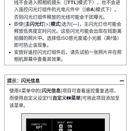
线不会进入照相机镜头（[
TTL
]模式下），也不会进
入遥控闪光灯组件的光电元件中（[
A
]模式下）。
q
否则闪光灯组件释放的光线可能会干扰曝光。
即使[
主闪光灯
]>[
模式
]选为[
--
]，主闪光灯也可能会
释放低亮度定时闪光。这些闪光可能会出现在短距离
拍摄的照片中。选择低ISO感光度或小光圈（高f值）
即可防止该现象。
安放好遥控闪光灯组件后，请先试拍一张照片并在照
相机屏幕中查看其效果。
闪光信息
使用
菜单中的[
闪光信息
]项目可查看遥控重复选项，
i
而使用自定义设定f1[
自定义
菜单
]可将此项目添加至
i
该菜单。