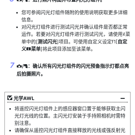
f
C
您可参阅闪光灯组件随附的使用说明获取更多详细
信息。
对闪光灯组件进行测试闪光并确认组件是否都正常
运作。若要对闪光灯组件进行测试闪光，请使用
菜
i
单中的[
测试闪光
]项目。可使用自定义设定f1[
自定
义
菜单
]将此项目添加至该菜单。
i
/
：确认所有闪光灯组件的闪光预备指示灯都点亮
f
C
后拍摄照片。
光学AWL
将遥控闪光灯组件上的感应器窗口置于能够获取主闪
光灯光线的位置。主闪光灯安装于手持照相机时需特
别注意。
请确保从遥控闪光灯组件直接释放的光线或强反射光